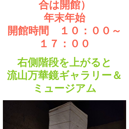
合は開館）
年末年始
開館時間 １０：００～
１７：００
右側階段を上がると
流山万華鏡ギャラリー＆
ミュージアム