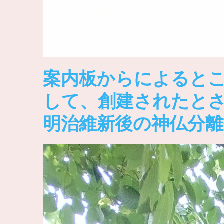
案内板からによると
して、創建されたと
明治維新後の神仏分