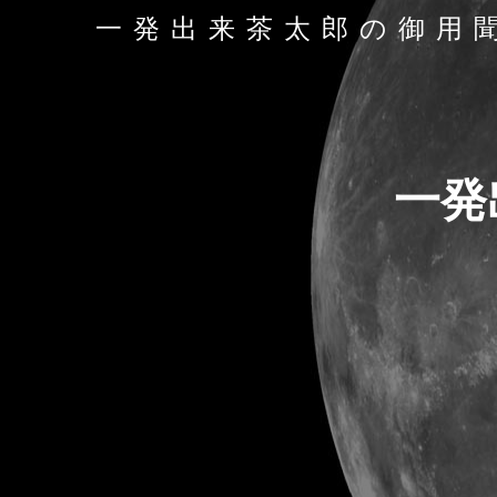
一発出来茶太郎の御用
一発