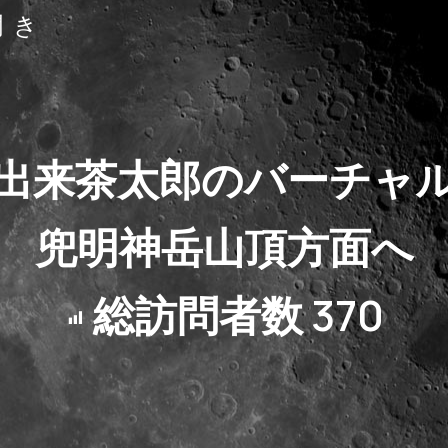
聞き
出来茶太郎のバーチャ
兜明神岳山頂方面へ
総訪問者数
370