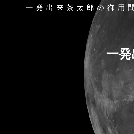
一発出来茶太郎の御用
一発