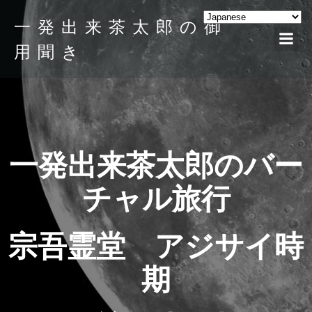
一発出来茶太郎の御
用聞き
一発出来茶太郎のバー
チャル旅行
宗吾霊堂 アジサイ時
期