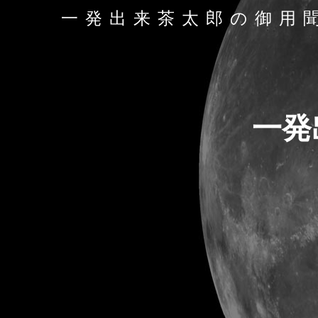
一発出来茶太郎の御用
一発