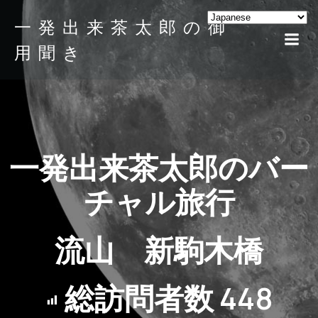
一発出来茶太郎の御
用聞き
一発出来茶太郎のバー
チャル旅行
流山 新駒木橋
総訪問者数
448