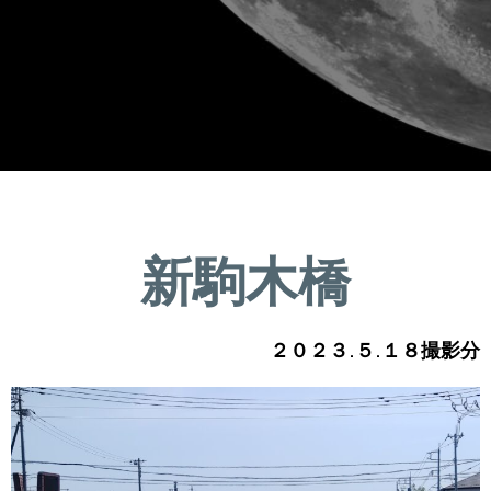
新駒木橋
２０２３.５.１８撮影分