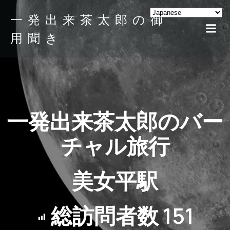
一発出来茶太郎の御
用聞き
一発出来茶太郎のバー
チャル旅行
美女平駅
総訪問者数
151