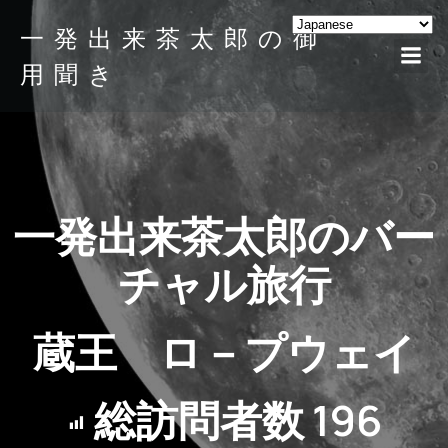
一発出来茶太郎の御
用聞き
一発出来茶太郎のバー
チャル旅行
蔵王 ロ－プウェイ
総訪問者数
196