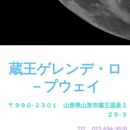
蔵王ゲレンデ・ロ
－プウェイ
〒９９０-２３０１ 山形県山形市蔵王温泉２
２９-３
TEL 023-694-9518