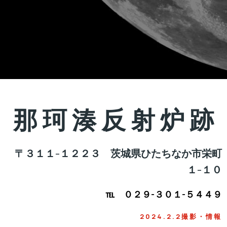
那 珂 湊 反 射 炉 跡
〒３１１-１２２３ 茨城県ひたちなか市栄町
１-１０
℡ ０２９-３０１-５４４９
2024.2.2撮影・情報