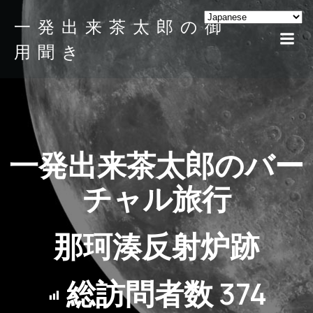
一発出来茶太郎の御
用聞き
一発出来茶太郎のバー
チャル旅行
那珂湊反射炉跡
総訪問者数
374