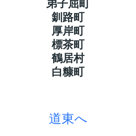
弟子屈町
釧路町
厚岸町
標茶町
鶴居村
白糠町
道東へ