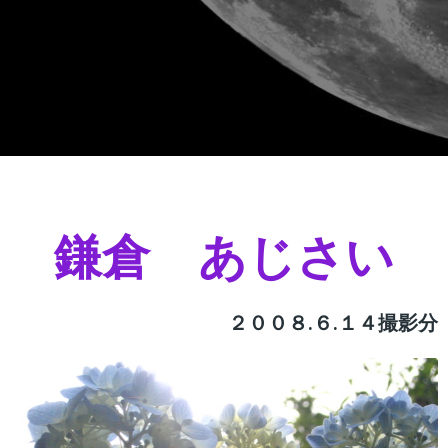
鎌倉 あじさい
２００８.６.１４撮影分